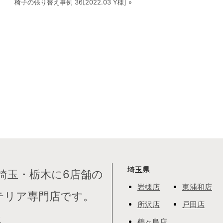
椅子の張り替え事例 36[2022.03 Y様] »
埼玉県
埼玉・栃木に6店舗の
岩槻店
東浦和店
テリア専門店です。
所沢店
戸田店
て
鶴ヶ島店