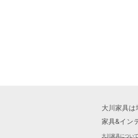
大川家具は
家具&イン
大川家具につい