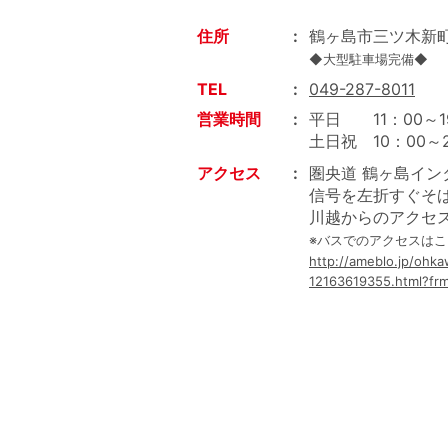
住所
鶴ヶ島市三ツ木新町2
◆大型駐車場完備◆
TEL
049-287-8011
営業時間
平日 11：00～1
土日祝 10：00～2
アクセス
圏央道 鶴ヶ島イン
信号を左折すぐそ
川越からのアクセ
※バスでのアクセスは
http://ameblo.jp/ohk
12163619355.html?fr