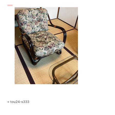
« tou24-s333