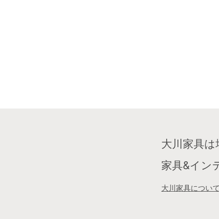
大川家具は
家具&イン
大川家具につい