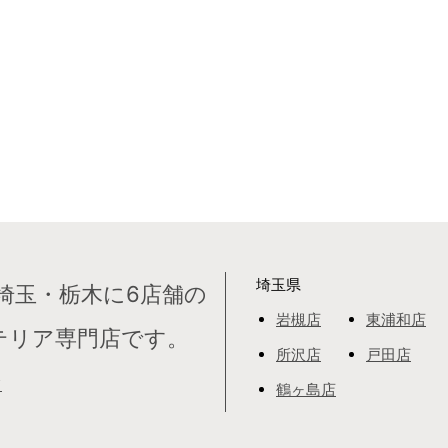
埼玉県
埼玉・栃木に6店舗の
岩槻店
東浦和店
テリア専門店です。
所沢店
戸田店
て
鶴ヶ島店