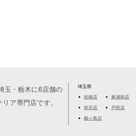
埼玉県
埼玉・栃木に6店舗の
岩槻店
東浦和店
テリア専門店です。
所沢店
戸田店
て
鶴ヶ島店