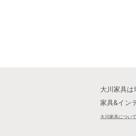
大川家具は
家具&イン
大川家具につい