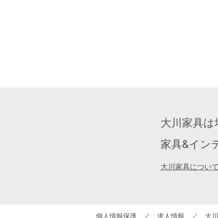
大川家具は
家具&イン
大川家具につい
個人情報保護
／
求人情報
／
大川