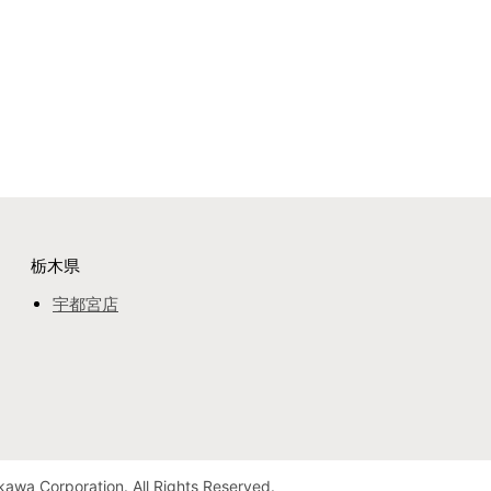
栃木県
宇都宮店
awa Corporation. All Rights Reserved.