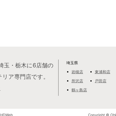
埼玉県
埼玉・栃木に6店舗の
岩槻店
東浦和店
テリア専門店です。
所沢店
戸田店
て
鶴ヶ島店
HDWeb
Copyright © Ohk