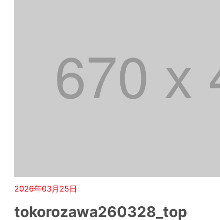
2026年03月25日
tokorozawa260328_top