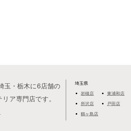
埼玉県
埼玉・栃木に6店舗の
岩槻店
東浦和店
テリア専門店です。
所沢店
戸田店
て
鶴ヶ島店