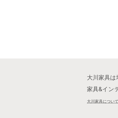
大川家具は
家具&イン
大川家具につい