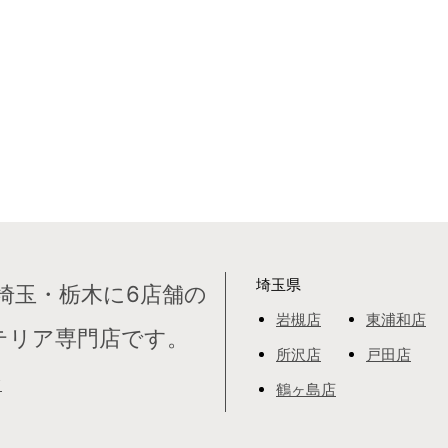
埼玉県
埼玉・栃木に6店舗の
岩槻店
東浦和店
テリア専門店です。
所沢店
戸田店
て
鶴ヶ島店