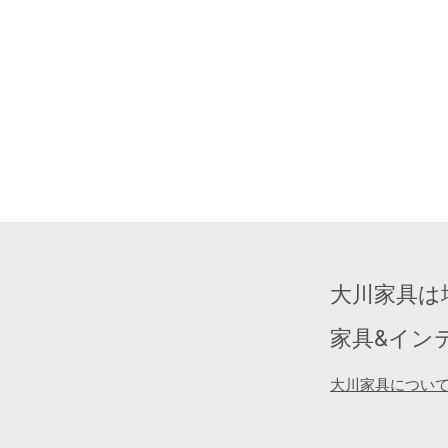
大川家具は
家具&イン
大川家具につい