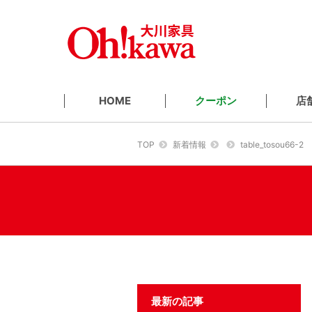
クーポン
店
HOME
TOP
新着情報
table_tosou66-2
最新の記事