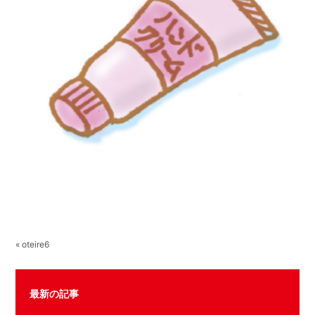
« oteire6
最新の記事