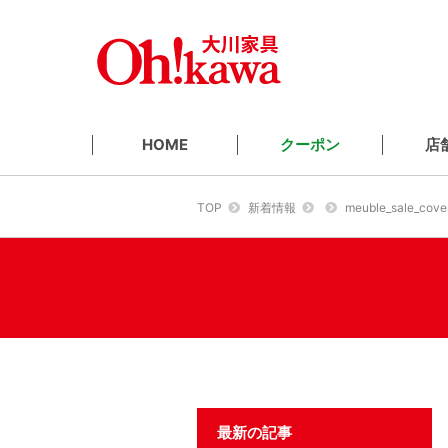
クーポン
店
HOME
TOP
新着情報
meuble_sale_cove
最新の記事