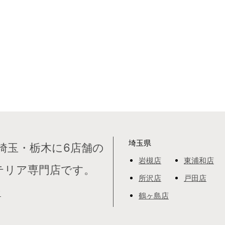
埼玉県
埼玉・栃木に6店舗の
岩槻店
東浦和店
テリア専門店です。
所沢店
戸田店
て
鶴ヶ島店