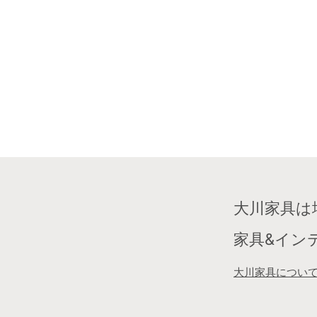
大川家具は
家具&イン
大川家具につい