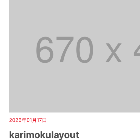
2026年01月17日
karimokulayout