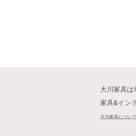
大川家具は
家具&イン
大川家具につい