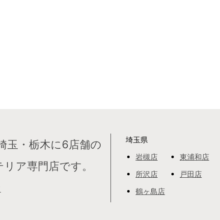
埼玉県
埼玉・栃木に6店舗の
岩槻店
東浦和店
テリア専門店です。
所沢店
戸田店
て
鶴ヶ島店