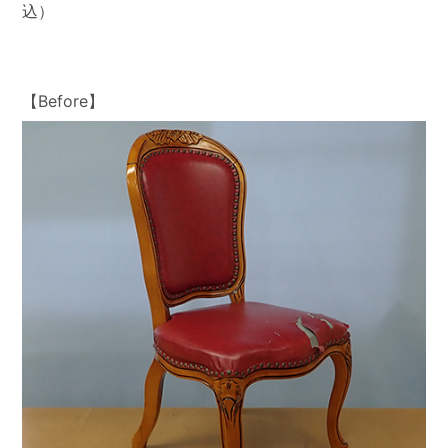
込）
【Before】