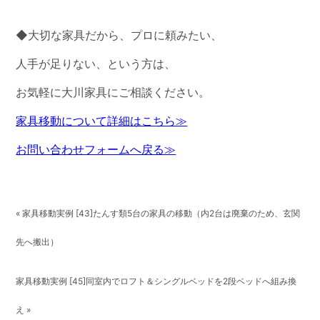
◆大切な家具だから、プロに頼みたい、
人手が足りない、という方は、
お気軽に大川家具にご相談ください。
家具移動について詳細はこちら≫
お問い合わせフォームへ戻る≫
« 家具移動実例 [43]たんす類5台の家具の移動（内2台は廃棄のため、玄関
先へ搬出）
家具移動実例 [45]同室内でロフト＆シングルベッドを2段ベッドへ組み換
え »