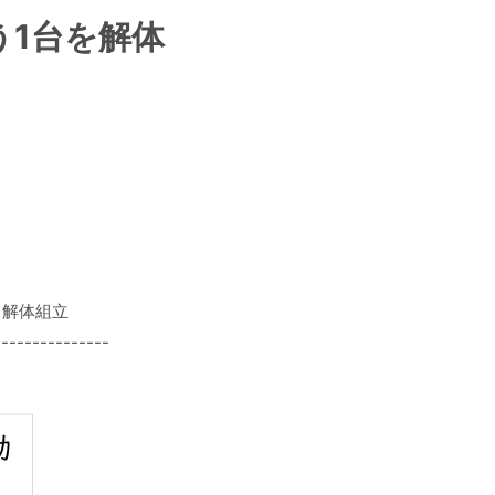
う1台を解体
・解体組立
---------------