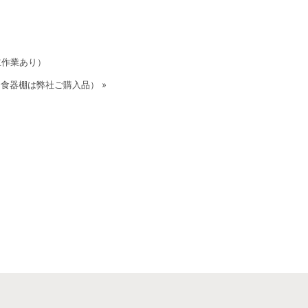
立作業あり）
食器棚は弊社ご購入品） »