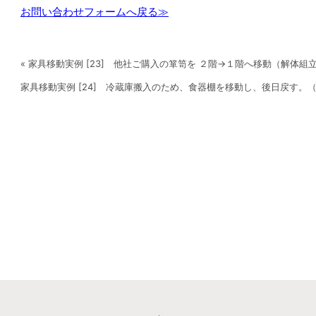
お問い合わせフォームへ戻る≫
« 家具移動実例 [23] 他社ご購入の箪笥を ２階→１階へ移動（解体組
家具移動実例 [24] 冷蔵庫搬入のため、食器棚を移動し、後日戻す。（