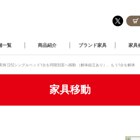
舗一覧
商品紹介
ブランド家具
家具
実例 [25]シングルベッド1台を同階別室へ移動 （解体組立あり）、もう1台を解体
家具移動