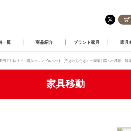
舗一覧
商品紹介
ブランド家具
家具
実例 [11]弊社でご購入のシングルベッド（引き出し付き）の同階別室への移動（解
家具移動