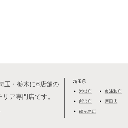
埼玉県
埼玉・栃木に6店舗の
岩槻店
東浦和店
テリア専門店です。
所沢店
戸田店
て
鶴ヶ島店