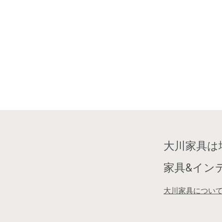
大川家具は
家具&イン
大川家具につい