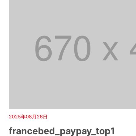
2025年08月26日
francebed_paypay_top1