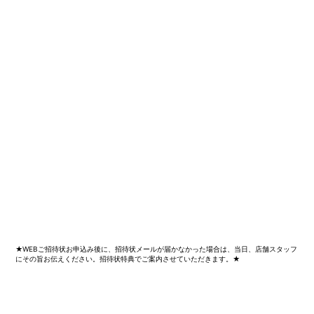
★WEBご招待状お申込み後に、招待状メールが届かなかった場合は、当日、店舗スタッフ
にその旨お伝えください。招待状特典でご案内させていただきます。★