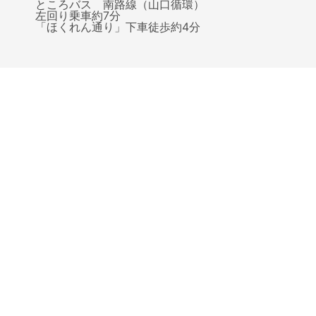
ところバス 南路線（山口循環）
左回り乗車約7分
「ほくれん通り」下車徒歩約4分