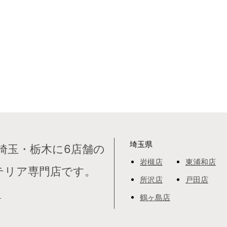
埼玉県
埼玉・栃木に6店舗の
岩槻店
東浦和店
テリア専門店です。
所沢店
戸田店
て
鶴ヶ島店