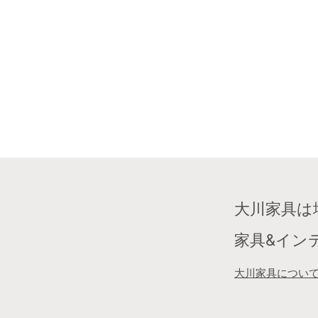
大川家具は
家具&イン
大川家具につい