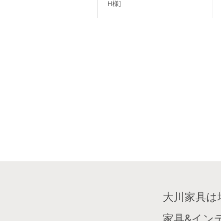
H様]
大川家具は
家具&イン