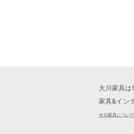
大川家具は
家具&イン
大川家具につい