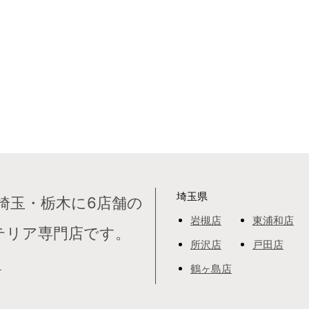
埼玉県
埼玉・栃木に6店舗の
岩槻店
東浦和店
テリア専門店です。
所沢店
戸田店
て
鶴ヶ島店