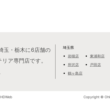
埼玉県
埼玉・栃木に6店舗の
岩槻店
東浦和店
テリア専門店です。
所沢店
戸田店
て
鶴ヶ島店
HDWeb
Copyright © Ohk