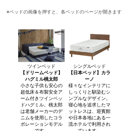
※ベッドの画像を押すと、各ベッドのページが開きます
ツインベッド
シングルベッド
【ドリームベッド】
【日本ベッド】カラ
ハグミル桃太郎
ーノ
小さな子供も安心の
様々なインテリアに
超低床＆布製安全ア
しっくりと馴染むシ
ーム付きツインベッ
ンプルなデザイン。
ドハグミル。桃太郎
寝心地を追求したマ
は老舗メーカーのデ
ットレスは、迎賓館
ニムを使用したコラ
や日本各地にある一
ボレーションモデル
流ホテルで利用され
です。
ています。