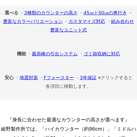
選べる
・
3種類のカウンターの高さ
・
45㎝と50㎝の奥行き
・
豊富なカラーバリエーション
・
カスタマイズ対応
・
組み合わせ
豊富なユニット式
機能
・
最高峰の引出システム
・
ゴミ箱収納に対応
安心
・
地震対策
・
Fフォースター
・
3年保証
※クリックすると
各項目に移動します。
『身長に合わせた最適なカウンターの高さが選べます』
綾野製作所では、「ハイカウンター（約96cm）」「ミドルハ