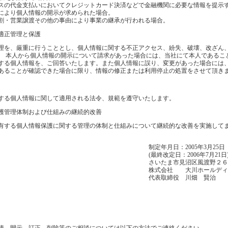
の代金支払いにおいてクレジットカード決済などで金融機関に必要な情報を提示
より個人情報の開示が求められた場合。
・営業譲渡その他の事由により事業の継承が行われる場合。
適正管理と保護
理を、厳重に行うこととし、個人情報に関する不正アクセス、紛失、破壊、改ざん
。 本人から個人情報の開示について請求があった場合には、当社にて本人であるこ
する個人情報を、ご回答いたします。また個人情報に誤り、変更があった場合には
あることが確認できた場合に限り、情報の修正または利用停止の処置をさせて頂き
する個人情報に関して適用される法令、規範を遵守いたします。
護管理体制および仕組みの継続的改善
有する個人情報保護に関する管理の体制と仕組みについて継続的な改善を実施して
制定年月日：2005年3月25日
(最終改定日：2006年7月21日
さいたま市見沼区風渡野２６
株式会社 大川ホールディ
代表取締役 川畑 賢治