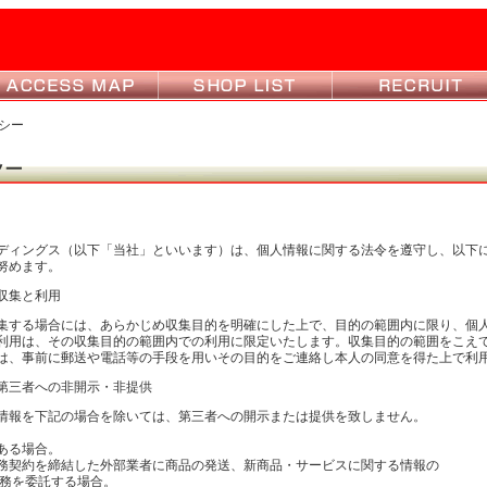
シー
ディングス（以下「当社」といいます）は、個人情報に関する法令を遵守し、以下
努めます。
収集と利用
集する場合には、あらかじめ収集目的を明確にした上で、目的の範囲内に限り、個
利用は、その収集目的の範囲内での利用に限定いたします。収集目的の範囲をこえ
は、事前に郵送や電話等の手段を用いその目的をご連絡し本人の同意を得た上で利
第三者への非開示・非提供
情報を下記の場合を除いては、第三者への開示または提供を致しません。
ある場合。
契約を締結した外部業者に商品の発送、新商品・サービスに関する情報の
を委託する場合。