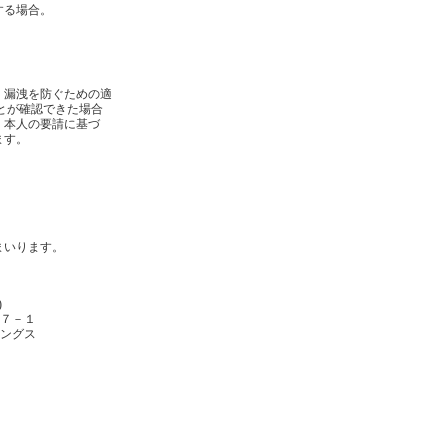
する場合。
、漏洩を防ぐための適
とが確認できた場合
、本人の要請に基づ
ます。
まいります。
)
７－１
ングス