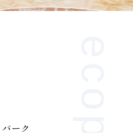
ecopark
コパーク