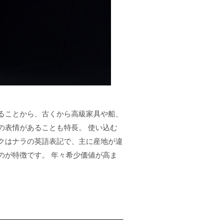
ることから、古くから高級家具や船、
の表情があることも特長。 使い込む
クはナラの英語表記で、主に産地が違
のが特徴です。 年々希少価値が高ま
。